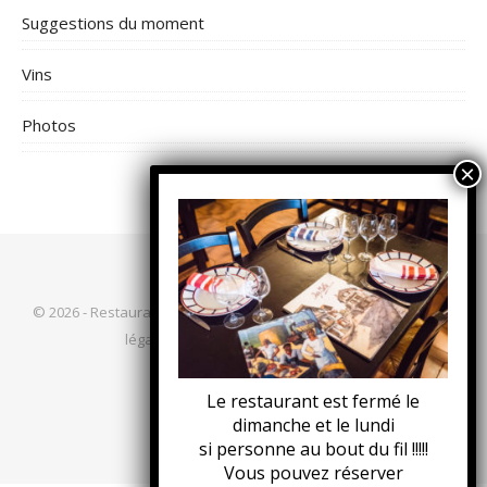
Suggestions du moment
Vins
Photos
© 2026 - Restaurant Chez Mattin | Photos :
Komcébo
|
Mentions
légales
|
Thème Bard par
WP Royal
.
Le restaurant est fermé le
HAUT DE PAGE
dimanche et le lundi
si personne au bout du fil !!!!!
Vous pouvez réserver